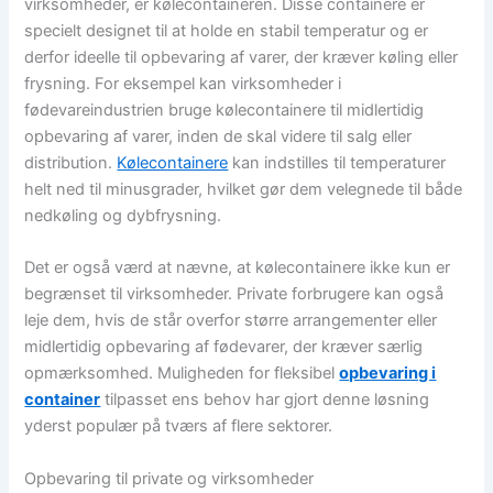
virksomheder, er kølecontaineren. Disse containere er
specielt designet til at holde en stabil temperatur og er
derfor ideelle til opbevaring af varer, der kræver køling eller
frysning. For eksempel kan virksomheder i
fødevareindustrien bruge kølecontainere til midlertidig
opbevaring af varer, inden de skal videre til salg eller
distribution.
Kølecontainere
kan indstilles til temperaturer
helt ned til minusgrader, hvilket gør dem velegnede til både
nedkøling og dybfrysning.
Det er også værd at nævne, at kølecontainere ikke kun er
begrænset til virksomheder. Private forbrugere kan også
leje dem, hvis de står overfor større arrangementer eller
midlertidig opbevaring af fødevarer, der kræver særlig
opmærksomhed. Muligheden for fleksibel
opbevaring i
container
tilpasset ens behov har gjort denne løsning
yderst populær på tværs af flere sektorer.
Opbevaring til private og virksomheder