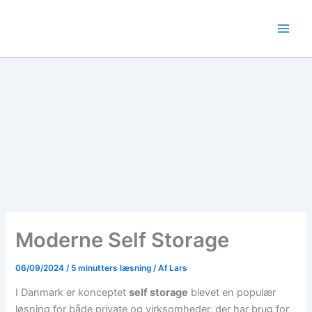
Gå
til
indholdet
Moderne Self Storage
06/09/2024
/
5 minutters læsning
/ Af
Lars
I Danmark er konceptet
self storage
blevet en populær
løsning for både private og virksomheder, der har brug for