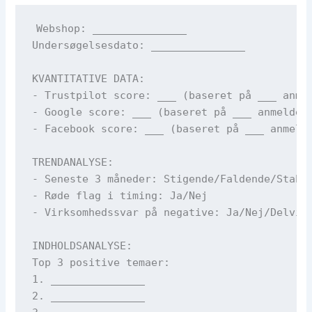
Webshop: _______________

Undersøgelsesdato: _______________

KVANTITATIVE DATA:

- Trustpilot score: ___ (baseret på ___ anmel
- Google score: ___ (baseret på ___ anmeldels
- Facebook score: ___ (baseret på ___ anmelde
TRENDANALYSE:

- Seneste 3 måneder: Stigende/Faldende/Stabil
- Røde flag i timing: Ja/Nej

- Virksomhedssvar på negative: Ja/Nej/Delvist
INDHOLDSANALYSE:

Top 3 positive temaer:

1. _______________

2. _______________
