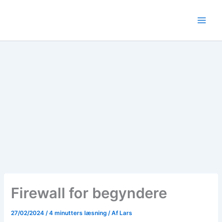
Gå
til
indholdet
Firewall for begyndere
27/02/2024
/
4 minutters læsning
/ Af
Lars