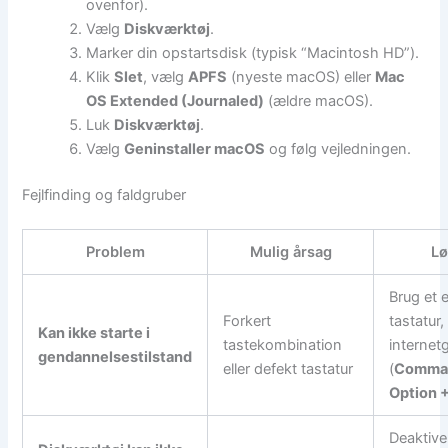
ovenfor).
Vælg
Diskværktøj
.
Marker din opstartsdisk (typisk “Macintosh HD”).
Klik
Slet
, vælg
APFS
(nyeste macOS) eller
Mac
OS Extended (Journaled)
(ældre macOS).
Luk
Diskværktøj
.
Vælg
Geninstaller macOS
og følg vejledningen.
Fejlfinding og faldgruber
Problem
Mulig årsag
Lø
Brug et 
Forkert
tastatur,
Kan ikke starte i
tastekombination
internet
gendannelsestilstand
eller defekt tastatur
(
Comma
Option 
Deaktiver