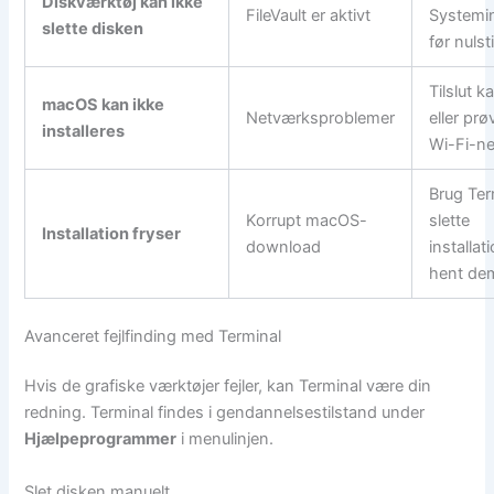
Diskværktøj kan ikke
FileVault er aktivt
Systemin
slette disken
før nulsti
Tilslut k
macOS kan ikke
Netværksproblemer
eller prø
installeres
Wi-Fi-n
Brug Term
Korrupt macOS-
slette
Installation fryser
download
installat
hent de
Avanceret fejlfinding med Terminal
Hvis de grafiske værktøjer fejler, kan Terminal være din
redning. Terminal findes i gendannelsestilstand under
Hjælpeprogrammer
i menulinjen.
Slet disken manuelt