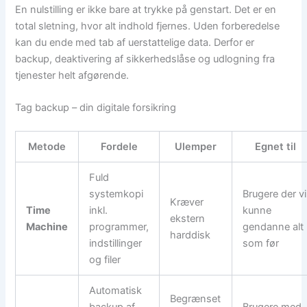
En nulstilling er ikke bare at trykke på genstart. Det er en
total sletning, hvor alt indhold fjernes. Uden forberedelse
kan du ende med tab af uerstattelige data. Derfor er
backup, deaktivering af sikkerhedslåse og udlogning fra
tjenester helt afgørende.
Tag backup – din digitale forsikring
Metode
Fordele
Ulemper
Egnet til
Fuld
systemkopi
Brugere der vi
Kræver
Time
inkl.
kunne
ekstern
Machine
programmer,
gendanne alt
harddisk
indstillinger
som før
og filer
Automatisk
Begrænset
backup af
Brugere med