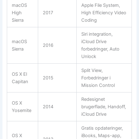
macOS
Apple File System,
High
2017
High Efficiency Video
Sierra
Coding
Siri integration,
macOS
iCloud Drive
2016
Sierra
forbedringer, Auto
Unlock
Split View,
OS X El
2015
Forbedringer i
Capitan
Mission Control
Redesignet
OS X
2014
brugerflade, Handoff,
Yosemite
iCloud Drive
Gratis opdateringer,
OS X
iBooks, Maps-app,