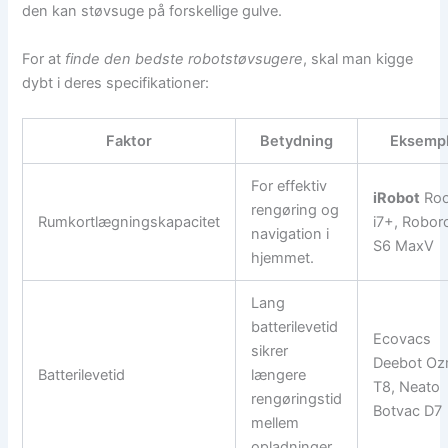
den kan støvsuge på forskellige gulve.
For at
finde den bedste robotstøvsugere
, skal man kigge
dybt i deres specifikationer:
Faktor
Betydning
Eksemp
For effektiv
iRobot
Ro
rengøring og
Rumkortlægningskapacitet
i7+, Robor
navigation i
S6 MaxV
hjemmet.
Lang
batterilevetid
Ecovacs
sikrer
Deebot O
Batterilevetid
længere
T8, Neato
rengøringstid
Botvac D7
mellem
opladninger.