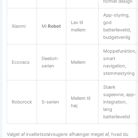
formet design
App-styring,
Lav til
god
Xiaomi
Mi
Robot
mellem
batterilevetid,
budgetvenlig
Moppefunktion,
Deebot-
smart
Ecovacs
Mellem
serien
navigation,
stemmestyring
Stærk
sugeevne, app-
Mellem til
Roborock
S-serien
integration,
høj
lang
batterilevetid
Valget af
kvalitetsstøvsugere
afhænger meget af, hvad du