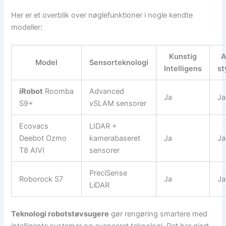
Her er et overblik over nøglefunktioner i nogle kendte
modeller:
Kunstig
A
Model
Sensorteknologi
Intelligens
st
iRobot
Roomba
Advanced
Ja
Ja
S9+
vSLAM sensorer
Ecovacs
LIDAR +
Deebot Ozmo
kamerabaseret
Ja
Ja
T8 AIVI
sensorer
PreciSense
Roborock S7
Ja
Ja
LiDAR
Teknologi robotstøvsugere
gør rengøring smartere med
intelligente systemer og avanceret teknologi. Det har gjort