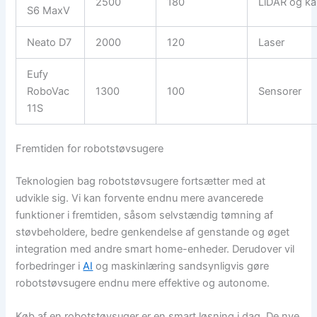
2500
180
LiDAR og k
S6 MaxV
Neato D7
2000
120
Laser
Eufy
RoboVac
1300
100
Sensorer
11S
Fremtiden for robotstøvsugere
Teknologien bag robotstøvsugere fortsætter med at
udvikle sig. Vi kan forvente endnu mere avancerede
funktioner i fremtiden, såsom selvstændig tømning af
støvbeholdere, bedre genkendelse af genstande og øget
integration med andre smart home-enheder. Derudover vil
forbedringer i
AI
og maskinlæring sandsynligvis gøre
robotstøvsugere endnu mere effektive og autonome.
Køb af en robotstøvsuger er en smart løsning i dag. De nye