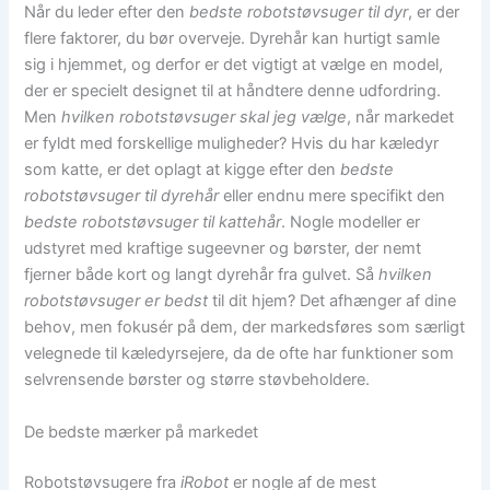
Når du leder efter den
bedste robotstøvsuger til dyr
, er der
flere faktorer, du bør overveje. Dyrehår kan hurtigt samle
sig i hjemmet, og derfor er det vigtigt at vælge en model,
der er specielt designet til at håndtere denne udfordring.
Men
hvilken robotstøvsuger skal jeg vælge
, når markedet
er fyldt med forskellige muligheder? Hvis du har kæledyr
som katte, er det oplagt at kigge efter den
bedste
robotstøvsuger til dyrehår
eller endnu mere specifikt den
bedste robotstøvsuger til kattehår
. Nogle modeller er
udstyret med kraftige sugeevner og børster, der nemt
fjerner både kort og langt dyrehår fra gulvet. Så
hvilken
robotstøvsuger er bedst
til dit hjem? Det afhænger af dine
behov, men fokusér på dem, der markedsføres som særligt
velegnede til kæledyrsejere, da de ofte har funktioner som
selvrensende børster og større støvbeholdere.
De bedste mærker på markedet
Robotstøvsugere fra
iRobot
er nogle af de mest