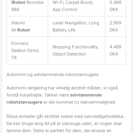
iRobot
Roomba
Wi-Fi, Carpet Boost,
5.499
980
App Control
DKK
Xiaomi
Laser Navigation, Long
2.999
Mi
Robot
Battery Life
DKK
Ecovacs
Mopping Functionality,
4.499
Deebot Ozmo
Object Detection
DKK
T8
Autonomi og selvtømmende robotstøvsugere
Autonomi rengøring har virkelig ændret måden, vi også
forstå husarbejde. Takket være
selvtømmende
robotstøvsugere
er der kommet ny bekvemmelighed.
Disse enheder går skridtet videre med selvvedligeholdelse.
De kan bruge lang tid på at støvsuge uden, at nogen skal
tømme dem. Dette er perfekt for dem, der ønsker en