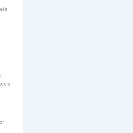
rete
 i
,
ræcis
or