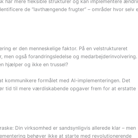
sk har mere fleksible strukturer og kan implementere ændr
entificere de “lavthængende frugter” – områder hvor selv 
ring er den menneskelige faktor. På en velstruktureret
r, men også forandringsledelse og medarbejderinvolvering.
n hjælper og ikke en trussel?
l at kommunikere formålet med AI-implementeringen. Det
ør tid til mere værdiskabende opgaver frem for at erstatte
raske: Din virksomhed er sandsynligvis allerede klar – men
plementering behøver ikke at starte med revolutionerende