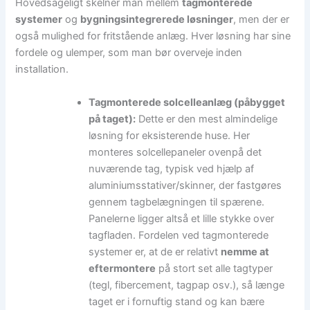
Hovedsageligt skelner man mellem
tagmonterede
systemer
og
bygningsintegrerede løsninger
, men der er
også mulighed for fritstående anlæg. Hver løsning har sine
fordele og ulemper, som man bør overveje inden
installation.
Tagmonterede solcelleanlæg (påbygget
på taget):
Dette er den mest almindelige
løsning for eksisterende huse. Her
monteres solcellepaneler ovenpå det
nuværende tag, typisk ved hjælp af
aluminiumsstativer/skinner, der fastgøres
gennem tagbelægningen til spærene.
Panelerne ligger altså et lille stykke over
tagfladen. Fordelen ved tagmonterede
systemer er, at de er relativt
nemme at
eftermontere
på stort set alle tagtyper
(tegl, fibercement, tagpap osv.), så længe
taget er i fornuftig stand og kan bære