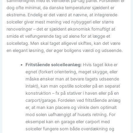
sammenlignet med et ventileret på-tag panel. Forskellen er
dog ofte minimal, da danske temperaturer sjældent er
ekstreme. Endelig er det værd at nævne, at integrerede
solceller giver mest mening ved nybyggeri eller større
renoveringer – det er sjældent økonomisk fornuftigt at
smide et velfungerende tag ud alene for at lægge et
solcelletag. Men skal taget alligevel skiftes, kan det være
en elegant løsning, der øger boligens værdi og udseende.
Fritstående solcelleanlæg:
Hvis taget ikke er
egnet (forkert orientering, meget skygge, eller
måske ønsker man at bevare tagets udseende
intakt), kan man opstille solceller på en separat
konstruktion – fx på stativer i haven eller på en
carport/garage. Fordelen ved fritstående anlæg
er, at man kan placere og vinkle dem optimalt
mod solen uafhængigt af husets retning. For
eksempel kan en garage eller carport med
solceller fungere som både overdækning og