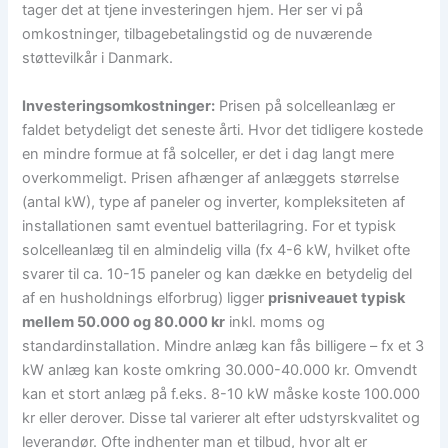
tager det at tjene investeringen hjem. Her ser vi på
omkostninger, tilbagebetalingstid og de nuværende
støttevilkår i Danmark.
Investeringsomkostninger:
Prisen på solcelleanlæg er
faldet betydeligt det seneste årti. Hvor det tidligere kostede
en mindre formue at få solceller, er det i dag langt mere
overkommeligt. Prisen afhænger af anlæggets størrelse
(antal kW), type af paneler og inverter, kompleksiteten af
installationen samt eventuel batterilagring. For et typisk
solcelleanlæg til en almindelig villa (fx 4-6 kW, hvilket ofte
svarer til ca. 10-15 paneler og kan dække en betydelig del
af en husholdnings elforbrug) ligger
prisniveauet typisk
mellem 50.000 og 80.000 kr
inkl. moms og
standardinstallation. Mindre anlæg kan fås billigere – fx et 3
kW anlæg kan koste omkring 30.000-40.000 kr. Omvendt
kan et stort anlæg på f.eks. 8-10 kW måske koste 100.000
kr eller derover. Disse tal varierer alt efter udstyrskvalitet og
leverandør. Ofte indhenter man et tilbud, hvor alt er