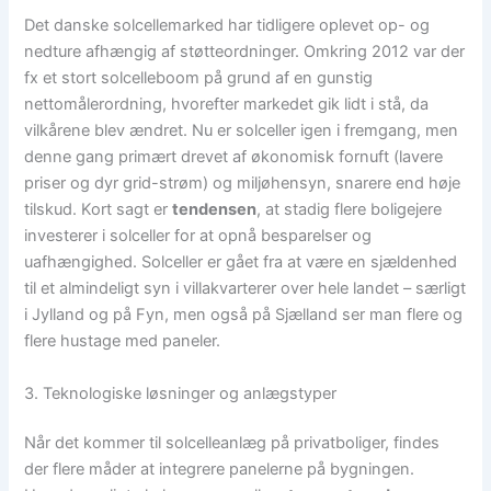
Det danske solcellemarked har tidligere oplevet op- og
nedture afhængig af støtteordninger. Omkring 2012 var der
fx et stort solcelleboom på grund af en gunstig
nettomålerordning, hvorefter markedet gik lidt i stå, da
vilkårene blev ændret. Nu er solceller igen i fremgang, men
denne gang primært drevet af økonomisk fornuft (lavere
priser og dyr grid-strøm) og miljøhensyn, snarere end høje
tilskud. Kort sagt er
tendensen
, at stadig flere boligejere
investerer i solceller for at opnå besparelser og
uafhængighed. Solceller er gået fra at være en sjældenhed
til et almindeligt syn i villakvarterer over hele landet – særligt
i Jylland og på Fyn, men også på Sjælland ser man flere og
flere hustage med paneler.
3. Teknologiske løsninger og anlægstyper
Når det kommer til solcelleanlæg på privatboliger, findes
der flere måder at integrere panelerne på bygningen.