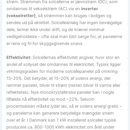
strøm. Strømmen fra solcellerne er jævnstrøm (DC), som
omdannes til vekselstrøm (AC) via en
inverter
(vekselretter)
, så strømmen kan bruges i boligen og
sendes ud på elnettet. Solcelleanlæg har ingen bevægelige
dele, larmer ikke under drift, og de kræver minimal
vedligeholdelse – ofte skal man blot sørge for, at panelerne
er rene og fri for skyggegivende snavs.
Effektivitet:
Solcellernes effektivitet angiver, hvor stor en
andel af sollyset der omdannes til elektricitet. Typisk ligger
virkningsgraden for moderne solcellepaneler på omkring
15-20%. Det betyder, at 15-20% af solens energi, der
rammer panelet, bliver til strøm (resten bliver til varme eller
reflekteres). Nye monokrystallinske paneler kan i nogle
tilfælde nå effektivitet op mod ~22%. Selvom
procentsatsen måske lyder lav, så er solens energi gratis –
og panelerne kan generere betydelige mængder strøm
over et år. I Danmark kan 1 kW installeret solceller typisk
producere ca. 800-1000 kWh elektricitet om året under