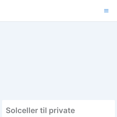
Gå
til
indholdet
Solceller til private