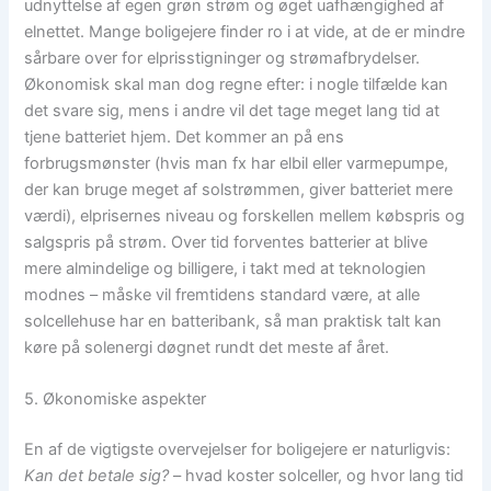
udnyttelse af egen grøn strøm og øget uafhængighed af
elnettet. Mange boligejere finder ro i at vide, at de er mindre
sårbare over for elprisstigninger og strømafbrydelser.
Økonomisk skal man dog regne efter: i nogle tilfælde kan
det svare sig, mens i andre vil det tage meget lang tid at
tjene batteriet hjem. Det kommer an på ens
forbrugsmønster (hvis man fx har elbil eller varmepumpe,
der kan bruge meget af solstrømmen, giver batteriet mere
værdi), elprisernes niveau og forskellen mellem købspris og
salgspris på strøm. Over tid forventes batterier at blive
mere almindelige og billigere, i takt med at teknologien
modnes – måske vil fremtidens standard være, at alle
solcellehuse har en batteribank, så man praktisk talt kan
køre på solenergi døgnet rundt det meste af året.
5. Økonomiske aspekter
En af de vigtigste overvejelser for boligejere er naturligvis:
Kan det betale sig?
– hvad koster solceller, og hvor lang tid