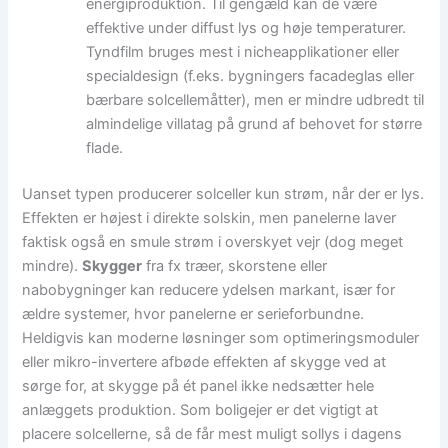
energiproduktion. Til gengæld kan de være
effektive under diffust lys og høje temperaturer.
Tyndfilm bruges mest i nicheapplikationer eller
specialdesign (f.eks. bygningers facadeglas eller
bærbare solcellemåtter), men er mindre udbredt til
almindelige villatag på grund af behovet for større
flade.
Uanset typen producerer solceller kun strøm, når der er lys.
Effekten er højest i direkte solskin, men panelerne laver
faktisk også en smule strøm i overskyet vejr (dog meget
mindre).
Skygger
fra fx træer, skorstene eller
nabobygninger kan reducere ydelsen markant, især for
ældre systemer, hvor panelerne er serieforbundne.
Heldigvis kan moderne løsninger som optimeringsmoduler
eller mikro-invertere afbøde effekten af skygge ved at
sørge for, at skygge på ét panel ikke nedsætter hele
anlæggets produktion. Som boligejer er det vigtigt at
placere solcellerne, så de får mest muligt sollys i dagens