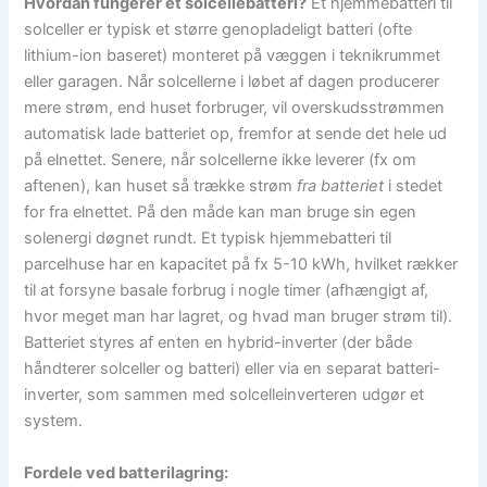
Hvordan fungerer et solcellebatteri?
Et hjemmebatteri til
solceller er typisk et større genopladeligt batteri (ofte
lithium-ion baseret) monteret på væggen i teknikrummet
eller garagen. Når solcellerne i løbet af dagen producerer
mere strøm, end huset forbruger, vil overskudsstrømmen
automatisk lade batteriet op, fremfor at sende det hele ud
på elnettet. Senere, når solcellerne ikke leverer (fx om
aftenen), kan huset så trække strøm
fra batteriet
i stedet
for fra elnettet. På den måde kan man bruge sin egen
solenergi døgnet rundt. Et typisk hjemmebatteri til
parcelhuse har en kapacitet på fx 5-10 kWh, hvilket rækker
til at forsyne basale forbrug i nogle timer (afhængigt af,
hvor meget man har lagret, og hvad man bruger strøm til).
Batteriet styres af enten en hybrid-inverter (der både
håndterer solceller og batteri) eller via en separat batteri-
inverter, som sammen med solcelleinverteren udgør et
system.
Fordele ved batterilagring: