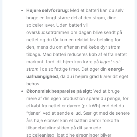
Højere selvforbrug:
Med et batteri kan du selv
bruge en langt større del af den strøm, dine
solceller laver. Uden batteri vil
overskudsstrømmen om dagen blive sendt på
nettet og du får kun en relativt lav betaling for
den, mens du om aftenen må købe dyr strøm
tilbage. Med batteri reduceres køb af el fra nettet
markant, fordi dit hjem kan køre på
lagret sol-
strøm
i de solfattige timer. Det øger din
energi-
uafhængighed
, da du i højere grad klarer dit eget
behov.
Økonomisk besparelse på sigt:
Ved at bruge
mere af din egen produktion sparer du penge, for
el købt fra nettet er dyrere (pr. kWh) end det du
“tjener” ved at sende el ud. Særligt med de senere
års høje elpriser kan et batteri derfor forkorte
tilbagebetalingstiden på dit samlede
solcelleanlæg, idet dine elregninger bliver