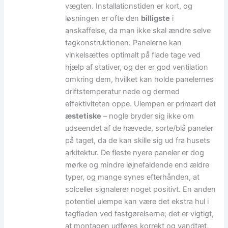
vægten. Installationstiden er kort, og
løsningen er ofte den
billigste
i
anskaffelse, da man ikke skal ændre selve
tagkonstruktionen. Panelerne kan
vinkelsættes optimalt på flade tage ved
hjælp af stativer, og der er god ventilation
omkring dem, hvilket kan holde panelernes
driftstemperatur nede og dermed
effektiviteten oppe. Ulempen er primært det
æstetiske
– nogle bryder sig ikke om
udseendet af de hævede, sorte/blå paneler
på taget, da de kan skille sig ud fra husets
arkitektur. De fleste nyere paneler er dog
mørke og mindre iøjnefaldende end ældre
typer, og mange synes efterhånden, at
solceller signalerer noget positivt. En anden
potentiel ulempe kan være det ekstra hul i
tagfladen ved fastgørelserne; det er vigtigt,
at montagen udføres korrekt og vandtæt,