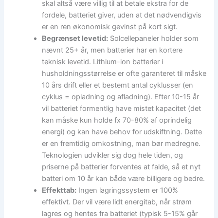
skal altså være villig til at betale ekstra for de
fordele, batteriet giver, uden at det nødvendigvis
er en ren økonomisk gevinst på kort sigt.
Begrænset levetid:
Solcellepaneler holder som
nævnt 25+ år, men batterier har en kortere
teknisk levetid. Lithium-ion batterier i
husholdningsstørrelse er ofte garanteret til måske
10 års drift eller et bestemt antal cyklusser (en
cyklus = opladning og afladning). Efter 10-15 år
vil batteriet formentlig have mistet kapacitet (det
kan måske kun holde fx 70-80% af oprindelig
energi) og kan have behov for udskiftning. Dette
er en fremtidig omkostning, man bør medregne.
Teknologien udvikler sig dog hele tiden, og
priserne på batterier forventes at falde, så et nyt
batteri om 10 år kan både være billigere og bedre.
Effekttab:
Ingen lagringssystem er 100%
effektivt. Der vil være lidt energitab, når strøm
lagres og hentes fra batteriet (typisk 5-15% går