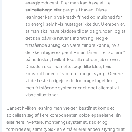
energiproducent. Eller man kan have et lille
solcellehegn
eller pergola i haven. Disse
løsninger kan give kreativ frihed og mulighed for
solenergi, selv hvis hustaget ikke dur. Ulempen er,
at man skal have pladsen til det på grunden, og at
det kan påvirke havens indretning. Nogle
fritstående anlæg kan være mindre kønne, hvis
de ikke integreres pænt – man får en lille “solfarm”
på matriklen, hvilket ikke alle naboer jubler over.
Desuden skal man ofte søge tilladelse, hvis
konstruktionen er stor eller meget synlig. Generelt
vil de fleste boligejere derfor bruge taget først,
men fritstående systemer er et godt alternativ i
visse situationer.
Uanset hvilken løsning man vælger, består et komplet
solcelleanlæg af flere komponenter: solcellepanelerne, én
eller flere invertere, monteringssystemet, kabler og
forbindelser, samt typisk en elmåler eller anden styring til at