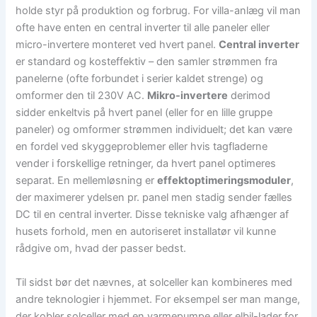
holde styr på produktion og forbrug. For villa-anlæg vil man
ofte have enten en central inverter til alle paneler eller
micro-invertere monteret ved hvert panel.
Central inverter
er standard og kosteffektiv – den samler strømmen fra
panelerne (ofte forbundet i serier kaldet strenge) og
omformer den til 230V AC.
Mikro-invertere
derimod
sidder enkeltvis på hvert panel (eller for en lille gruppe
paneler) og omformer strømmen individuelt; det kan være
en fordel ved skyggeproblemer eller hvis tagfladerne
vender i forskellige retninger, da hvert panel optimeres
separat. En mellemløsning er
effektoptimeringsmoduler
,
der maximerer ydelsen pr. panel men stadig sender fælles
DC til en central inverter. Disse tekniske valg afhænger af
husets forhold, men en autoriseret installatør vil kunne
rådgive om, hvad der passer bedst.
Til sidst bør det nævnes, at solceller kan kombineres med
andre teknologier i hjemmet. For eksempel ser man mange,
der kobler solceller med en varmepumpe eller elbil-lader for