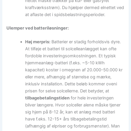
nettet måske trækker på kul- eller gasfyret
kraftværksstrøm). Du hjælper dermed elnettet ved
at aflaste det i spidsbelastningsperioder.
Ulemper ved batteriløsninger:
Høj merpris:
Batterier er stadig forholdsvis dyre.
At tilføje et batteri til solcelleanlægget kan ofte
fordoble investeringsomkostningen. Et typisk
hjemmeanlæg-batteri (f.eks. ~5-10 kWh
kapacitet) koster i omegnen af 20.000-50.000 kr
eller mere, afhængig af størrelse og mærke,
inklusiv installation. Dette beløb kommer oveni
prisen for selve solcellerne. Det betyder, at
tilbagebetalingstiden
for hele investeringen
bliver længere. Hvor solceller alene måske tjener
sig hjem på 8-12 år, kan et anlæg med batteri
have f.eks. 12-15+ års tilbagebetalingstid
(afhængig af elpriser og forbrugsmønster). Man