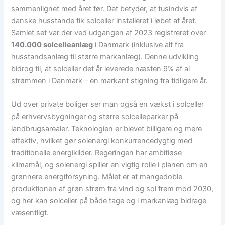
sammenlignet med året før. Det betyder, at tusindvis af
danske husstande fik solceller installeret i løbet af året.
Samlet set var der ved udgangen af 2023 registreret over
140.000 solcelleanlæg
i Danmark (inklusive alt fra
husstandsanlæg til større markanlæg). Denne udvikling
bidrog til, at solceller det år leverede næsten 9% af al
strømmen i Danmark – en markant stigning fra tidligere år.
Ud over private boliger ser man også en vækst i solceller
på erhvervsbygninger og større solcelleparker på
landbrugsarealer. Teknologien er blevet billigere og mere
effektiv, hvilket gør solenergi konkurrencedygtig med
traditionelle energikilder. Regeringen har ambitiøse
klimamål, og solenergi spiller en vigtig rolle i planen om en
grønnere energiforsyning. Målet er at mangedoble
produktionen af grøn strøm fra vind og sol frem mod 2030,
og her kan solceller på både tage og i markanlæg bidrage
væsentligt.