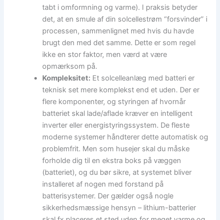
tabt i omformning og varme). I praksis betyder
det, at en smule af din solcellestrøm “forsvinder” i
processen, sammenlignet med hvis du havde
brugt den med det samme. Dette er som regel
ikke en stor faktor, men værd at være
opmærksom på.
Kompleksitet:
Et solcelleanlæg med batteri er
teknisk set mere komplekst end et uden. Der er
flere komponenter, og styringen af hvornår
batteriet skal lade/aflade kræver en intelligent
inverter eller energistyringssystem. De fleste
moderne systemer håndterer dette automatisk og
problemfrit. Men som husejer skal du måske
forholde dig til en ekstra boks på væggen
(batteriet), og du bør sikre, at systemet bliver
installeret af nogen med forstand på
batterisystemer. Der gælder også nogle
sikkerhedsmæssige hensyn – lithium-batterier
skal fx placeres et sted uden for meget varme og