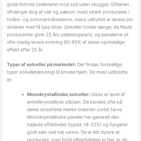
gode forhold (orienteret mod syd uden skygge). Effekten
afhænger dog af vejr og sæson: mest strøm produceres i
forårs- og sommermånederne, mens udbyttet er lavere om
vinteren med få lyse timer. Solceller holder længe; de fleste
producenter giver 25 års ydelsesgaranti, og panelerne vil
ofte stadig levere omkring 80-85% af deres oprindelige
effekt efter 25 år.
Typer af solceller på markedet:
Der findes forskellige
typer solcelleteknologi til private hjem. De mest udbredte
er:
Monokrystallinske solceller:
Disse er lavet af
enkeltkrystallinsk silicium. De kendes ofte på
deres ensartede mørke (næsten sorte) farve.
Monokrystallinske paneler har generelt den
højeste effektivitet (typisk 18-22%) og fungerer
godt selv ved høj varme. De er lidt dyrere at
producere, men fordi effektiviteten er høj, er de