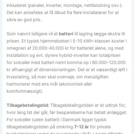
inkluderet (paneler, inverter, montage, nettilslutning osv.).
Det kan anbefales at få tilbud fra flere installatører for at
sikre en god pris.
Som nævnt tidligere vil et
batteri
til lagring lægge ekstra til
prisen. Et typisk hjemmebatteri i 5-10 kWh-klassen koster i
omegnen af 20.000-40.000 kr for batteriet alene, og med
installation og evt. dyrere hybrid-inverter kan totalprisen
for solceller med batteri nemt komme op i 80.000-120.000
kr afhængigt af dimensioneringen. Det er et væsentligt løft i
investering, så man skal overveje, om merudgiften
harmonerer med ens mål (økonomisk eller
komfortmæssigt).
Tilbagebetalingstid:
Tilbagebetalingstiden er et udtryk for,
hvor lang tid der går, før besparelserne har betalt anlægget.
For solceller (uden batteri) i Danmark ligger typisk
tilbagebetalingstiden på omkring
7-12 år
for private