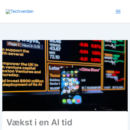
Gå
til
indholdet
Vækst i en AI tid