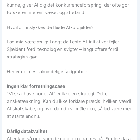
kunne, giver AI dig det konkurrenceforspring, der ofte gør
forskellen mellem vækst og stilstand.
Hvorfor mislykkes de fleste AI-projekter?
Lad mig være ærlig: Langt de fleste AI-initiativer fejler.
Sjældent fordi teknologien svigter – langt oftere fordi
strategien gør.
Her er de mest almindelige faldgruber:
Ingen klar forretningscase
“Vi skal have noget AI” er ikke en strategi. Det er
ønsketænkning. Kan du ikke forklare præcis, hvilken værdi
AI skal skabe, og hvordan du vil måle den, så lad være med
at starte endnu.
Dårlig datakvalitet
AI er kun så god som de data, den trænes på. Er dine data