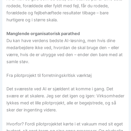
rodede, forældede eller fyldt med fejl, får du rodede,
forældede og fejlbehæftede resultater tilbage – bare
hurtigere og i større skala.
Manglende organisatorisk parathed
Du kan have verdens bedste AI-løsning, men hvis dine
medarbejdere ikke ved, hvordan de skal bruge den – eller
værre, hvis de er utrygge ved den – ender den bare med at
samle støv.
Fra pilotprojekt til forretningskritisk værktøj
Det sværeste ved AI er sjældent at komme i gang. Det
svære er at skalere. Jeg ser det igen og igen: Virksomheder
lykkes med et lille pilotprojekt, alle er begejstrede, og så
sker der ingenting videre.
Hvorfor? Fordi pilotprojektet kørte i et vakuum med sit eget
budget, sit eget team og sine egne processer. Og pludselig