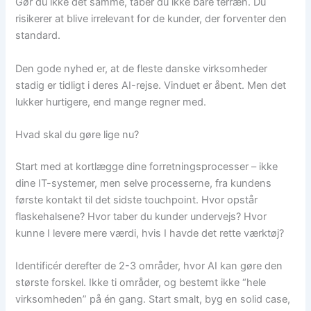
Gør du ikke det samme, taber du ikke bare terræn. Du
risikerer at blive irrelevant for de kunder, der forventer den
standard.
Den gode nyhed er, at de fleste danske virksomheder
stadig er tidligt i deres AI-rejse. Vinduet er åbent. Men det
lukker hurtigere, end mange regner med.
Hvad skal du gøre lige nu?
Start med at kortlægge dine forretningsprocesser – ikke
dine IT-systemer, men selve processerne, fra kundens
første kontakt til det sidste touchpoint. Hvor opstår
flaskehalsene? Hvor taber du kunder undervejs? Hvor
kunne I levere mere værdi, hvis I havde det rette værktøj?
Identificér derefter de 2-3 områder, hvor AI kan gøre den
største forskel. Ikke ti områder, og bestemt ikke “hele
virksomheden” på én gang. Start smalt, byg en solid case,