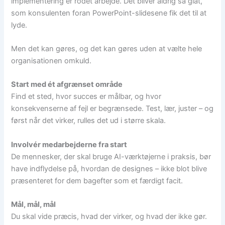
implementering er rodet arbejde. Det bliver aldrig så glat,
som konsulenten foran PowerPoint-slidesene fik det til at
lyde.
Men det kan gøres, og det kan gøres uden at vælte hele
organisationen omkuld.
Start med ét afgrænset område
Find et sted, hvor succes er målbar, og hvor
konsekvenserne af fejl er begrænsede. Test, lær, juster – og
først når det virker, rulles det ud i større skala.
Involvér medarbejderne fra start
De mennesker, der skal bruge AI-værktøjerne i praksis, bør
have indflydelse på, hvordan de designes – ikke blot blive
præsenteret for dem bagefter som et færdigt facit.
Mål, mål, mål
Du skal vide præcis, hvad der virker, og hvad der ikke gør.