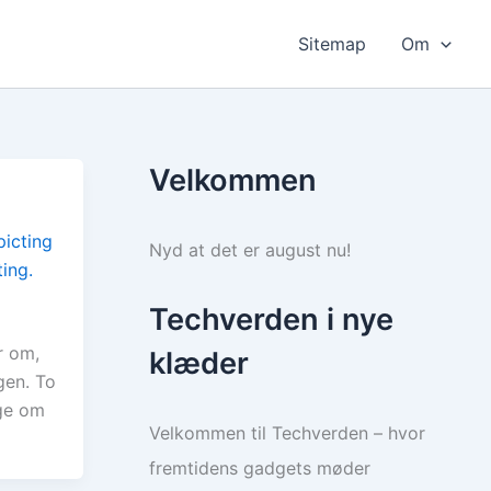
Sitemap
Om
Velkommen
Nyd at det er august nu!
Techverden i nye
r om,
klæder
gen. To
ge om
Velkommen til Techverden – hvor
fremtidens gadgets møder