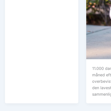
11.000 da
måned efter
overbevis
den laves
sammenli