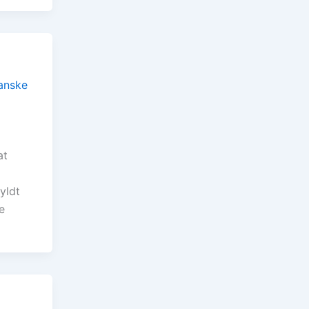
at
yldt
e