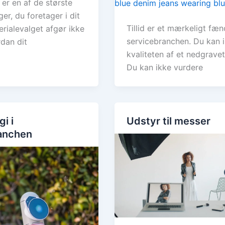
 er en af de største
ger, du foretager i dit
Tillid er et mærkeligt fæ
erialevalget afgør ikke
servicebranchen. Du kan 
rdan dit
kvaliteten af et nedgravet
Du kan ikke vurdere
i i
Udstyr til messer
anchen