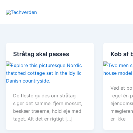
Gå
til
indholdet
Stråtag skal passes
Køb af 
Ved et bo
De fleste guides om stråtag
regel én p
siger det samme: fjern mosset,
ejendoms
beskær træerne, hold øje med
mægleren 
taget. Alt det er rigtigt […]
er ikke