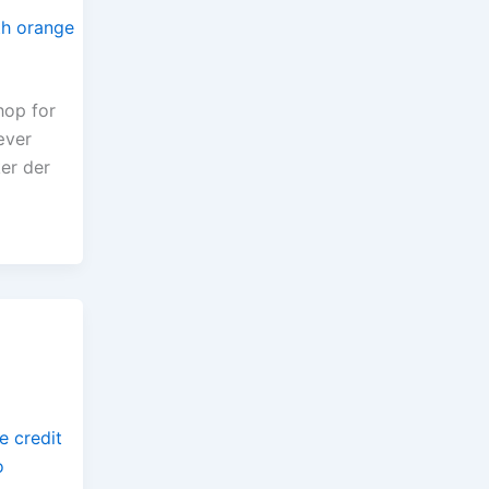
hop for
æver
ker der