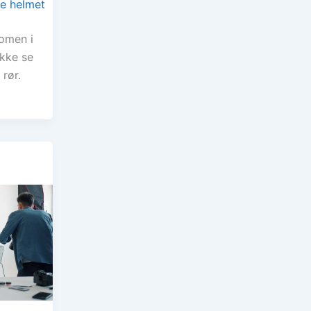
nomen i
ikke se
 rør.