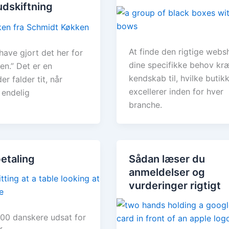
dskiftning
At finde den rigtige webs
 have gjort det her for
dine specifikke behov kr
en.” Det er en
kendskab til, hvilke butik
er falder tit, når
excellerer inden for hver
 endelig
branche.
betaling
Sådan læser du
anmeldelser og
vurderinger rigtigt
00 danskere udsat for