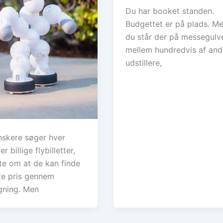
Du har booket standen.
Budgettet er på plads. Me
du står der på messegulv
mellem hundredvis af and
udstillere,
nskere søger hver
 billige flybilletter,
te om at de kan finde
te pris gennem
gning. Men